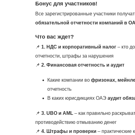
Бонус для участников!
Все зарегистрированные участники получа
обязательной отчетности компаний в О
Что вас ждет?
📌
1. НДС и корпоративный налог
– кто д
отчетности, штрафы за нарушения
📌
2. Финансовая отчетность и аудит
Какие компании во
фризонах, мейнле
отчетность
В каких юрисдикциях ОАЭ
аудит обяз
📌
3. UBO и AML
– как правильно раскрыва
противодействию отмыванию денег
📌
4. Штрафы и проверки
– практические к