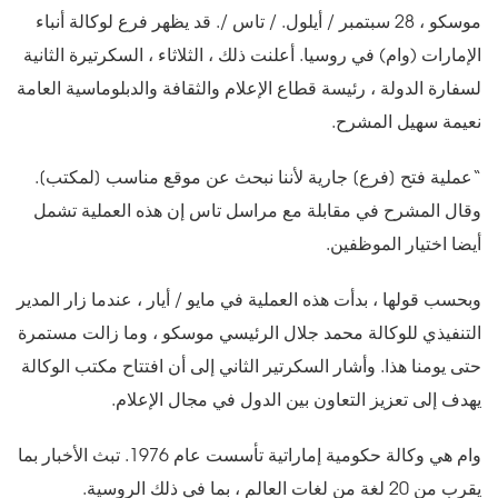
موسكو ، 28 سبتمبر / أيلول. / تاس /. قد يظهر فرع لوكالة أنباء
الإمارات (وام) في روسيا. أعلنت ذلك ، الثلاثاء ، السكرتيرة الثانية
لسفارة الدولة ، رئيسة قطاع الإعلام والثقافة والدبلوماسية العامة
نعيمة سهيل المشرح.
“عملية فتح [فرع] جارية لأننا نبحث عن موقع مناسب [لمكتب].
وقال المشرح في مقابلة مع مراسل تاس إن هذه العملية تشمل
أيضا اختيار الموظفين.
وبحسب قولها ، بدأت هذه العملية في مايو / أيار ، عندما زار المدير
التنفيذي للوكالة محمد جلال الرئيسي موسكو ، وما زالت مستمرة
حتى يومنا هذا. وأشار السكرتير الثاني إلى أن افتتاح مكتب الوكالة
يهدف إلى تعزيز التعاون بين الدول في مجال الإعلام.
وام هي وكالة حكومية إماراتية تأسست عام 1976. تبث الأخبار بما
يقرب من 20 لغة من لغات العالم ، بما في ذلك الروسية.