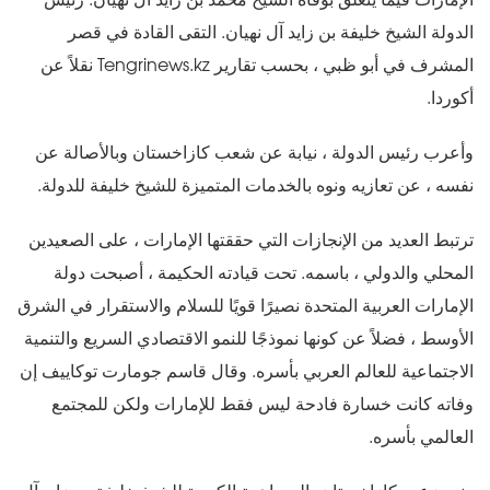
الإمارات فيما يتعلق بوفاة الشيخ محمد بن زايد آل نهيان. رئيس
الدولة الشيخ خليفة بن زايد آل نهيان. التقى القادة في قصر
المشرف في أبو ظبي ، بحسب تقارير Tengrinews.kz نقلاً عن
أكوردا.
وأعرب رئيس الدولة ، نيابة عن شعب كازاخستان وبالأصالة عن
نفسه ، عن تعازيه ونوه بالخدمات المتميزة للشيخ خليفة للدولة.
ترتبط العديد من الإنجازات التي حققتها الإمارات ، على الصعيدين
المحلي والدولي ، باسمه. تحت قيادته الحكيمة ، أصبحت دولة
الإمارات العربية المتحدة نصيرًا قويًا للسلام والاستقرار في الشرق
الأوسط ، فضلاً عن كونها نموذجًا للنمو الاقتصادي السريع والتنمية
الاجتماعية للعالم العربي بأسره. وقال قاسم جومارت توكاييف إن
وفاته كانت خسارة فادحة ليس فقط للإمارات ولكن للمجتمع
العالمي بأسره.