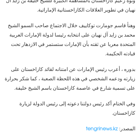
ونوه زعيم كازاخستان بالمساهمة الكبيرة للشيخ خليفة بن زايد آل
نهيان في تطوير العلاقات الكازاخستانية الإماراتية.
وهنأ قاسم جومارت توكاييف خلال الاجتماع صاحب السمو الشيخ
محمد بن زايد آل نهيان على انتخابه رئيسا لدولة الإمارات العربية
المتحدة معربا عن ثقته بأن الإمارات ستستمر في الازدهار تحت
قيادته الحكيمة.
بدوره ، أعرب رئيس الإمارات عن امتنانه لقائد كازاخستان على
زيارته ودعمه الشخصي في هذه اللحظة الصعبة ، كما شكر بحرارة
على تسمية شارع في عاصمة كازاخستان باسم الشيخ خليفة.
وفي الختام أكد رئيس دولتنا دعوته إلى رئيس الدولة لزيارة
كازاخستان.
المصدر:
tengrinews.kz