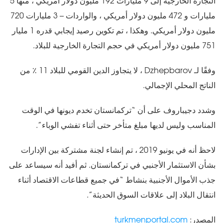
التجارة الخارجية إلى 9 مليارات 192 مليون دولار أمريكي ، منها 5
مليارات و 472 مليون دولار أمريكي ، والواردات – 3 مليارات 720
مليون دولار أمريكي. وهكذا ، تم تكوين رصيد إيجابي قدره 1 مليار
751 مليون دولار أمريكي في حجم التجارة الخارجية للبلاد.
وفقًا لـ Dzhepbarov ، لا يتجاوز الدين القومي للبلاد 11 ٪ من
الناتج المحلي الإجمالي.
وشدد دجيباروف على أن “تركمانستان تخدم ديونها في الوقت
المناسب وليس لديها مبلغ متأخر حتى أثناء تفشي الوباء”.
لاحظ أنه في يونيو 2019 ، تم إنشاء لجنة مشتركة بين الإدارات
بشأن الاستثمار الأجنبي في تركمانستان. ثم أفيد أنه سيساعد على
جذب الأموال الأجنبية بنشاط “في جميع قطاعات الاقتصاد أثناء
انتقال البلاد إلى علاقات السوق الحديثة”.
المصدر:
turkmenportal.com