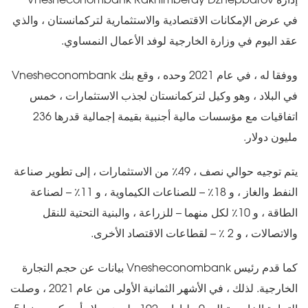
إدارة Vnesheconombank Rakhimberdy Dzhepbarov
في عرض الإمكانات الاقتصادية والاستثمارية لتركمانستان ، والذي
عقد اليوم في وزارة الخارجية لوفد الأعمال النمساوي.
ووفقا له ، في عام 2021 وحده ، وقع بنك Vnesheconombank
في البلاد ، وهو وكيل لتركمانستان لجذب الاستثمارات ، خمس
اتفاقيات مع مؤسسات مالية أجنبية بقيمة إجمالية قدرها 236
مليون دولار.
يتم توجيه حوالي نصف ، 49٪ من الاستثمارات ، إلى تطوير صناعة
النفط والغاز ، و 18٪ – للصناعات الكيماوية ، و 11٪ – لصناعة
الطاقة ، و 10٪ لكل منهما – للزراعة ، والبنية التحتية للنقل
والاتصالات ، و 2 ٪ – لقطاعات الاقتصاد الأخرى.
كما قدم رئيس Vnesheconombank بيانات عن حجم التجارة
الخارجية. لذلك ، في الأشهر الثمانية الأولى من عام 2021 ، وصلت